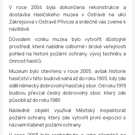
V roce 2004 byla dokončena rekonstrukce a
dostavba Hasičského muzea v Ostravě na ulici
Zákrejsova v Ostravě Přívoze a srdečně vás zveme k
návštěvě.
Důvodem vzniku muzea bylo vytvořit důstojné
prostředí, které nabídne odborné i široké veřejnosti
pohled na historii požární ochrany, vývoj techniky a
činnost hasičů.
Muzeum bylo otevřeno v roce 2005, avšak historie
hasičství v této budově sahá až do roku 1905, kdy zde
sídlil německý dobrovolný hasičský sbor. Od roku 1919
budovu převzal český dobrovolný sbor, který zde
působil až do roku 1980.
Následně objekt využíval Městský inspektorát
požární ochrany, který zde vytvořil první expozici s
názvem Kabinet požární ochrany.
V roce 2003 bylo rozhodnuto o jeho přeměně na