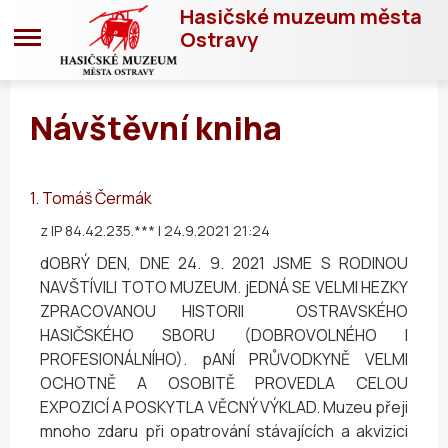
Hasičské muzeum města
Ostravy
Návštěvní kniha
1.
Tomáš Čermák
z IP 84.42.235.***
| 24.9.2021 21:24
dOBRÝ DEN, DNE 24. 9. 2021 JSME S RODINOU
NAVŠTÍVILI TOTO MUZEUM. jEDNÁ SE VELMI HEZKY
ZPRACOVANOU HISTORII OSTRAVSKÉHO
HASIČSKÉHO SBORU (DOBROVOLNÉHO I
PROFESIONÁLNÍHO). pANÍ PRŮVODKYNĚ VELMI
OCHOTNĚ A OSOBITĚ PROVEDLA CELOU
EXPOZICÍ A POSKYTLA VĚCNÝ VÝKLAD. Muzeu přeji
mnoho zdaru při opatrování stávajících a akvizici