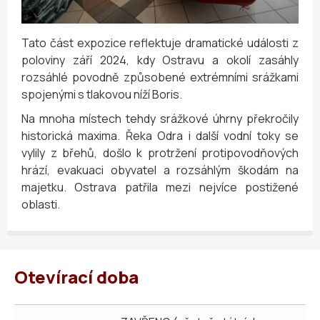
Tato část expozice reflektuje dramatické události z
poloviny září 2024, kdy Ostravu a okolí zasáhly
rozsáhlé povodně způsobené extrémními srážkami
spojenými s tlakovou níží Boris.
Na mnoha místech tehdy srážkové úhrny překročily
historická maxima. Řeka Odra i další vodní toky se
vylily z břehů, došlo k protržení protipovodňových
hrází, evakuaci obyvatel a rozsáhlým škodám na
majetku. Ostrava patřila mezi nejvíce postižené
oblasti.
Otevírací doba